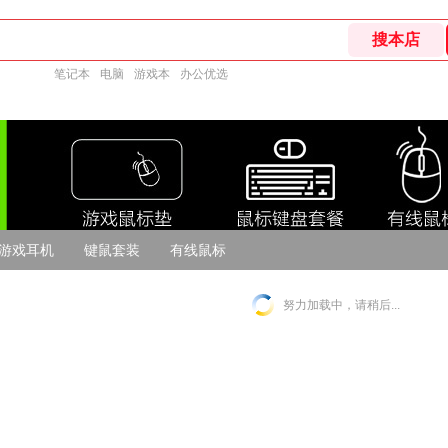
笔记本
电脑
游戏本
办公优选
游戏耳机
键鼠套装
有线鼠标
努力加载中，请稍后...