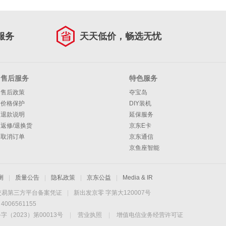
服务
天天低价，畅选无忧
售后服务
特色服务
售后政策
夺宝岛
价格保护
DIY装机
退款说明
延保服务
返修/退换货
京东E卡
取消订单
京东通信
京鱼座智能
测
|
质量公告
|
隐私政策
|
京东公益
|
Media & IR
交易第三方平台备案凭证
|
新出发京零 字第大120007号
06561155
2023）第00013号
|
营业执照
|
增值电信业务经营许可证