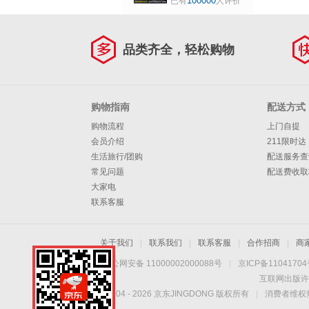
100000
已有
人评价
竞游戏专用电竞游
戏中号锁边电脑桌
垫 壁垒 G206
品类齐全，轻松购物
购物指南
配送方式
购物流程
上门自提
会员介绍
211限时达
生活旅行/团购
配送服务查
常见问题
配送费收取
大家电
联系客服
关于我们
|
联系我们
|
联系客服
|
合作招商
|
商
京公网安备 11000002000088号
|
京ICP备1104170
互联网出版许
Copyright © 2004 -
2026
京东JINGDONG 版权所有
|
消费者维权热