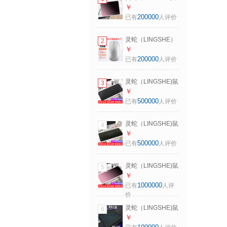
标垫 320*240*3超
￥
大高级感渐变鼠标
200000
已有
人评价
垫极简风莫兰迪电
竞办公键盘桌垫子
灵蛇（LINGSHE）
2
粉黑渐变
M175充电无线蓝牙
￥
+2.4G双模款轻音鼠
200000
已有
人评价
标 笔记本电脑 星空
银 蓝牙+2.4G双模
灵蛇（LINGSHE)鼠
3
轻音版
标垫 900*400*3超
￥
大号加厚办公游戏
500000
已有
人评价
鼠标垫学生电脑桌
垫 精密锁边 P51 壁
灵蛇（LINGSHE)鼠
4
垒紫礼盒装
标垫800*300*3超
￥
大号加厚办公游戏
500000
已有
人评价
鼠标垫学生电脑桌
垫 精密锁边 P69 壁
灵蛇（LINGSHE)鼠
5
垒黑色 礼盒装
标垫800*300*3超
￥
大高级感渐变鼠标
1000000
已有
人评
垫极简风莫兰迪电
价
竞办公键盘桌垫子
灵蛇（LINGSHE)鼠
6
粉黑渐变
标垫300*250*4mm
￥
高密纤维细面 fps电