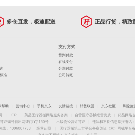
多仓直发，极速配送
正品行货，精致
支付方式
货到付款
在线支付
询
分期付款
标准
公司转账
家帮助
|
营销中心
|
手机京东
|
友情链接
|
销售联盟
|
京东社区
|
风险监
4号
|
ICP
|
药品医疗器械网络服务备案
|
自营医疗器械经营资质
|
药品网络
可证编号新出网证(京)字150号
|
出版物经营许可证
|
违法和不良信息举报电话：40
线：4006067733
经营证照
|
医疗器械第三方平台备案凭证（京）网械平台备字（