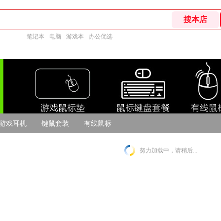
笔记本
电脑
游戏本
办公优选
游戏耳机
键鼠套装
有线鼠标
努力加载中，请稍后...