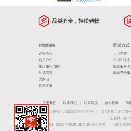
100000
已有
人评价
竞游戏专用电竞游
戏中号锁边电脑桌
垫 壁垒 G206
品类齐全，轻松购物
购物指南
配送方式
购物流程
上门自提
会员介绍
211限时达
生活旅行/团购
配送服务查
常见问题
配送费收取
大家电
联系客服
关于我们
|
联系我们
|
联系客服
|
合作招商
|
商
京公网安备 11000002000088号
|
京ICP备1104170
互联网出版许
Copyright © 2004 -
2026
京东JINGDONG 版权所有
|
消费者维权热