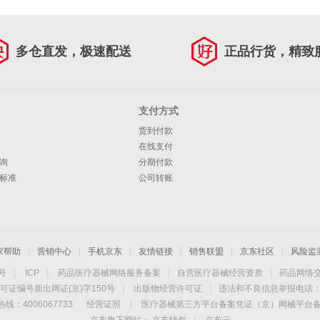
多仓直发，极速配送
正品行货，精致
支付方式
货到付款
在线支付
询
分期付款
标准
公司转账
家帮助
|
营销中心
|
手机京东
|
友情链接
|
销售联盟
|
京东社区
|
风险监
4号
|
ICP
|
药品医疗器械网络服务备案
|
自营医疗器械经营资质
|
药品网络
可证编号新出网证(京)字150号
|
出版物经营许可证
|
违法和不良信息举报电话：40
线：4006067733
经营证照
|
医疗器械第三方平台备案凭证（京）网械平台备字（