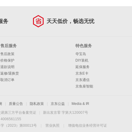
服务
天天低价，畅选无忧
售后服务
特色服务
售后政策
夺宝岛
价格保护
DIY装机
退款说明
延保服务
返修/退换货
京东E卡
取消订单
京东通信
京鱼座智能
测
|
质量公告
|
隐私政策
|
京东公益
|
Media & IR
交易第三方平台备案凭证
|
新出发京零 字第大120007号
06561155
2023）第00013号
|
营业执照
|
增值电信业务经营许可证