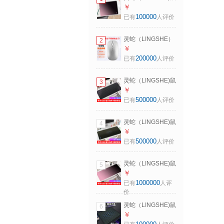
标垫 320*240*3超
￥
大高级感渐变鼠标
100000
已有
人评价
垫极简风莫兰迪电
竞办公键盘桌垫子
灵蛇（LINGSHE）
2
粉黑渐变
M175充电无线蓝牙
￥
+2.4G双模款轻音鼠
200000
已有
人评价
标 笔记本电脑 星空
银 蓝牙+2.4G双模
灵蛇（LINGSHE)鼠
3
轻音版
标垫 900*400*3超
￥
大号加厚办公游戏
500000
已有
人评价
鼠标垫学生电脑桌
垫 精密锁边 P51 壁
灵蛇（LINGSHE)鼠
4
垒紫礼盒装
标垫800*300*3超
￥
大号加厚办公游戏
500000
已有
人评价
鼠标垫学生电脑桌
垫 精密锁边 P69 壁
灵蛇（LINGSHE)鼠
5
垒黑色 礼盒装
标垫800*300*3超
￥
大高级感渐变鼠标
1000000
已有
人评
垫极简风莫兰迪电
价
竞办公键盘桌垫子
灵蛇（LINGSHE)鼠
6
粉黑渐变
标垫300*250*4mm
￥
高密纤维细面 fps电